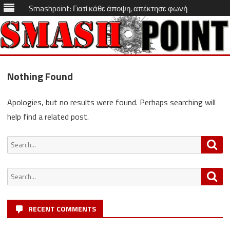
Smashpoint: Γιατί κάθε άποψη, απέκτησε φωνή
Skip
to
Nothing Found
content
Apologies, but no results were found. Perhaps searching will
help find a related post.
Search
Sea
for:
Search
Sea
for:
RECENT COMMENTS