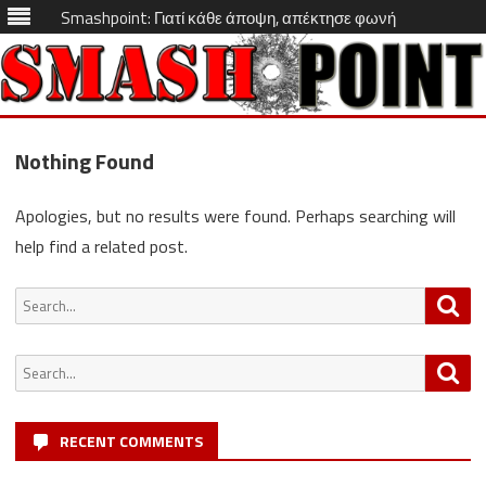
Smashpoint: Γιατί κάθε άποψη, απέκτησε φωνή
Skip
to
Nothing Found
content
Apologies, but no results were found. Perhaps searching will
help find a related post.
Search
Sea
for:
Search
Sea
for:
RECENT COMMENTS