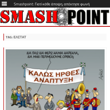
Smashpoint: Γιατί κάθε άποψη, απέκτησε φωνή
Skip
to
content
TAG:
ΕΛΣΤΑΤ