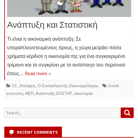
Ανάπτυξη και Στατιστική
Τι είναι η οικονομική ανάπτυξη; Σε
υπεραπλουστευμένους όρους, η χώρα μετράει πόσα
χρήματα κέρδισε η οικονομία της για ένα συγκεκριμένο
τρίμηνο και το συγκρίνει με το αντίστοιχο του περσινού
έτους….
Read more »
03_Απόψεις
,
Ο ΣοσιαΛηστής Οικονομολόγος
Greek
economy
,
ΑΕΠ
,
Ανάπτυξη
,
ΕΛΣΤΑΤ
,
οικονομία
Search
Sea
for:
RECENT COMMENTS