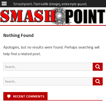
Smashpoint: Γιατί κάθε άποψη, απέκτησε φωνή
Skip
to
Nothing Found
content
Apologies, but no results were found. Perhaps searching will
help find a related post.
Search
Sea
for:
Search
Sea
for:
RECENT COMMENTS