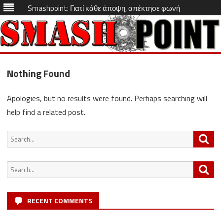
Smashpoint: Γιατί κάθε άποψη, απέκτησε φωνή
Skip
to
Nothing Found
content
Apologies, but no results were found. Perhaps searching will
help find a related post.
Search
Sea
for:
Search
Sea
for:
RECENT COMMENTS