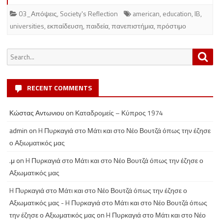
03_Απόψεις
,
Society's Reflection
american
,
education
,
IB
,
universities
,
εκπαίδευση
,
παιδεία
,
πανεπιστήμια
,
πρόστιμο
Search
Sea
for:
RECENT COMMENTS
Κώστας Αντωνιου
on
Καταδρομείς – Κύπρος 1974
admin
on
H Πυρκαγιά στο Μάτι και στο Νέο Βουτζά όπως την έζησε
ο Αξιωματικός μας
.μ
on
H Πυρκαγιά στο Μάτι και στο Νέο Βουτζά όπως την έζησε ο
Αξιωματικός μας
H Πυρκαγιά στο Μάτι και στο Νέο Βουτζά όπως την έζησε ο
Αξιωματικός μας - H Πυρκαγιά στο Μάτι και στο Νέο Βουτζά όπως
την έζησε ο Αξιωματικός μας
on
H Πυρκαγιά στο Μάτι και στο Νέο