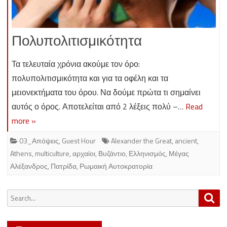
Πολυπολιτισμικότητα
Τα τελευταία χρόνια ακούμε τον όρο:
πολυπολιτισμικότητα και για τα οφέλη και τα
μειονεκτήματα του όρου. Να δούμε πρώτα τι σημαίνει
αυτός ο όρος. Αποτελείται από 2 λέξεις πολύ –…
Read
more »
03_Απόψεις
,
Guest Hour
Alexander the Great
,
ancient
,
Athens
,
multiculture
,
αρχαίοι
,
Βυζάντιο
,
Ελληνισμός
,
Μέγας
Αλέξανδρος
,
Πατρίδα
,
Ρωμαική Αυτοκρατορία
Search
Sea
for: