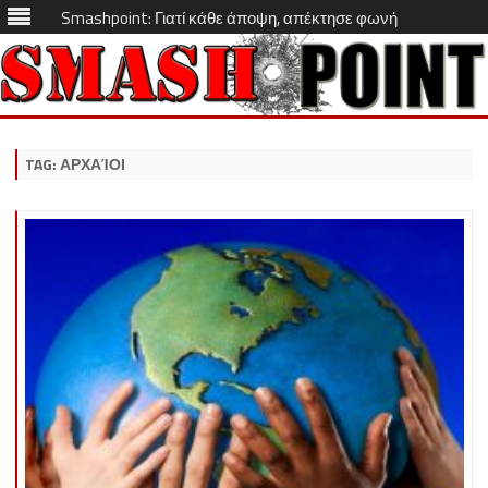
Smashpoint: Γιατί κάθε άποψη, απέκτησε φωνή
Skip
to
content
TAG:
ΑΡΧΑΊΟΙ