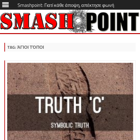
Smashpoint: Γιατί κάθε άποψη, απέκτησε φωνή
Skip
to
content
TAG:
ΆΓΙΟΙ ΤΌΠΟΙ