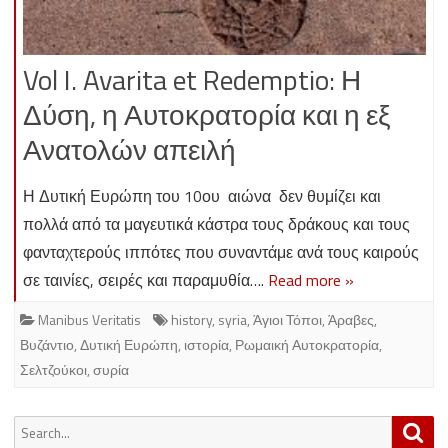
Vol I. Avarita et Redemptio: Η
Δύση, η Αυτοκρατορία και η εξ
Ανατολών απειλή
Η Δυτική Ευρώπη του 10ου αιώνα δεν θυμίζει και
πολλά από τα μαγευτικά κάστρα τους δράκους και τους
φανταχτερούς ιππότες που συναντάμε ανά τους καιρούς
σε ταινίες, σειρές και παραμυθία….
Read more »
Manibus Veritatis
history
,
syria
,
Άγιοι Τόποι
,
Άραβες
,
Βυζάντιο
,
Δυτική Ευρώπη
,
ιστορία
,
Ρωμαική Αυτοκρατορία
,
Σελτζούκοι
,
συρία
Search
Sea