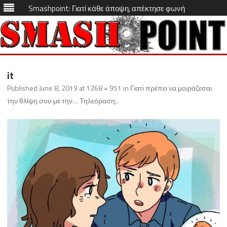
Smashpoint: Γιατί κάθε άποψη, απέκτησε φωνή
Skip
to
it
content
Published
June 8, 2019
at
1268 × 951
in
Γιατί πρέπει να μοιράζεσαι
την θλίψη σου με την… Τηλεόραση;
.