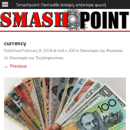
Smashpoint: Γιατί κάθε άποψη, απέκτησε φωνή
Skip
to
currency
content
Published
February 8, 2018
at
448 × 200
in
Οικονομία της Φούσκας
Vs Οικονομία της Τσιχλόφουσκας
.
← Previous