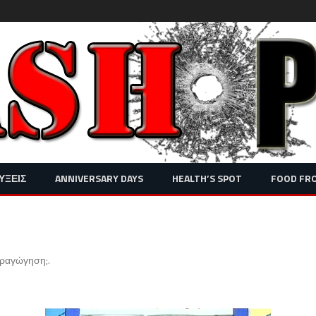
Skip
ΥΞΕΙΣ
ANNIVERSARY DAYS
HEALTH’S SPOT
FOOD FR
to
content
υραγώγηση;
.