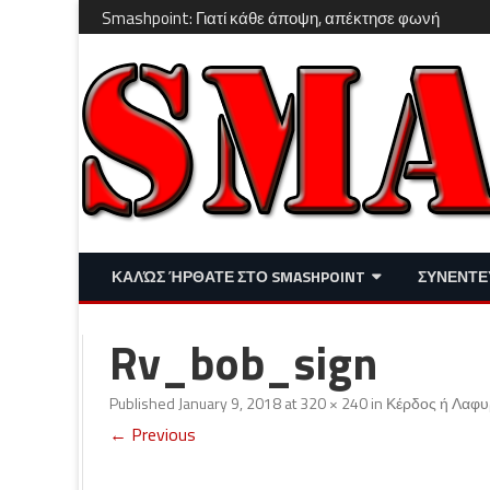
Smashpoint: Γιατί κάθε άποψη, απέκτησε φωνή
ΚΑΛΏΣ ΉΡΘΑΤΕ ΣΤΟ SMASHPOINT
ΣΥΝΕΝΤΕ
ΕΠΙΚΑΙΡΌΤΗΤΑ
ΑΠΌΨΕΙΣ
Rv_bob_sign
ΔΙΑΣΚΈΔΑΣΗ – LIFESTYLE
Published
January 9, 2018
at
320 × 240
in
Κέρδος ή Λαφ
← Previous