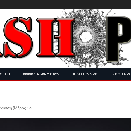
Skip
ΥΞΕΙΣ
ANNIVERSARY DAYS
HEALTH’S SPOT
FOOD FR
to
content
άχυνση (Μέρος 1ο)
.