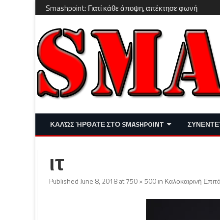
Smashpoint: Γιατί κάθε άποψη, απέκτησε φωνή
ΚΑΛΏΣ ΉΡΘΑΤΕ ΣΤΟ SMASHPOINT
ΣΥΝΕΝΤΕ
ΕΠΙΚΑΙΡΌΤΗΤΑ
ΑΠΌΨΕΙΣ
ιτ
ΔΙΑΣΚΈΔΑΣΗ – LIFESTYLE
Published
June 8, 2018
at
750 × 500
in
Καλοκαιρινή Επιτ