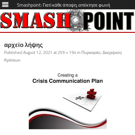
Smashpoint: Γιατί κάθε άποψη, απέκτησε φωνή
Skip
to
αρχείο λήψης
content
Published
August 12, 2021
at
259 × 194
in
Πυρκαγιές: Διαχείριση
Κρίσεων
.