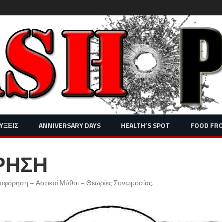
Skip
ΥΞΕΙΣ
ANNIVERSARY DAYS
HEALTH’S SPOT
FOOD FR
to
content
ΡΗΣΗ
φόρηση – Αστικοί Μύθοι – Θεωρίες Συνωμοσίας
.