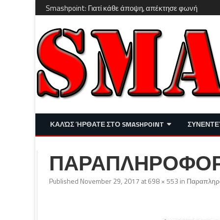
Smashpoint: Γιατί κάθε άποψη, απέκτησε φωνή
ΚΑΛΏΣ ΉΡΘΑΤΕ ΣΤΟ SMASHPOINT
ΣΥΝΕΝΤΕ
ΕΠΙΚΑΙΡΌΤΗΤΑ
ΑΠΌΨΕΙΣ
ΠΑΡΑΠΛΗΡΟΦΟ
ΔΙΑΣΚΈΔΑΣΗ – LIFESTYLE
Published
November 29, 2017
at
698 × 553
in
Παραπληρο