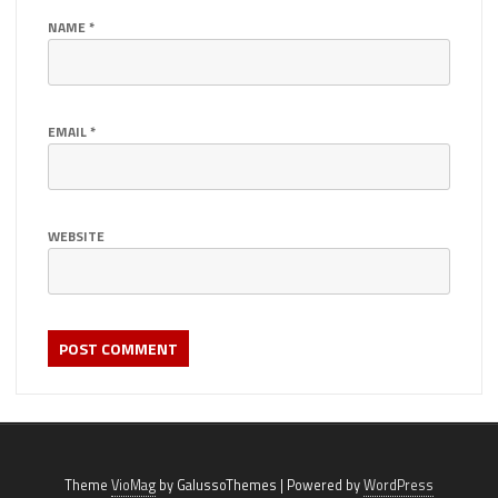
NAME
*
EMAIL
*
WEBSITE
Theme
VioMag
by GalussoThemes | Powered by
WordPress