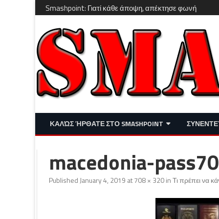
Smashpoint: Γιατί κάθε άποψη, απέκτησε φωνή
ΚΑΛΏΣ ΉΡΘΑΤΕ ΣΤΟ SMASHPOINT
ΣΥΝΕΝΤΕ
ΕΠΙΚΑΙΡΌΤΗΤΑ
ΑΠΌΨΕΙΣ
macedonia-pass7
ΔΙΑΣΚΈΔΑΣΗ – LIFESTYLE
Published
January 4, 2019
at
708 × 320
in
Τι πρέπει να κ