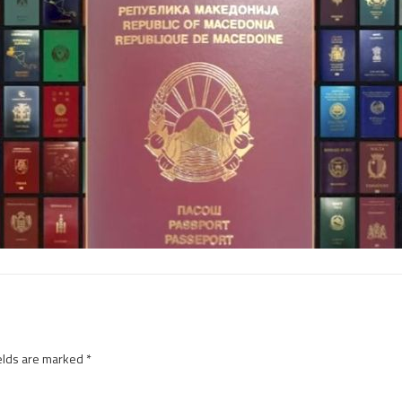
elds are marked
*