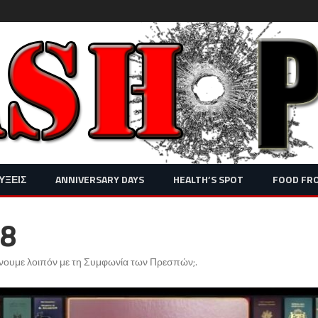
Skip
ΥΞΕΙΣ
ANNIVERSARY DAYS
HEALTH’S SPOT
FOOD FR
to
content
08
άνουμε λοιπόν με τη Συμφωνία των Πρεσπών;
.