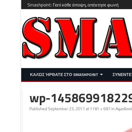
Smashpoint: Γιατί κάθε άποψη, απέκτησε φωνή
ΚΑΛΏΣ ΉΡΘΑΤΕ ΣΤΟ SMASHPOINT
ΣΥΝΕΝΤΕ
ΕΠΙΚΑΙΡΌΤΗΤΑ
ΑΠΌΨΕΙΣ
wp-14586991822
ΔΙΑΣΚΈΔΑΣΗ – LIFESTYLE
Published
September 23, 2017
at
1181 × 687
in
Αιμοδοσ