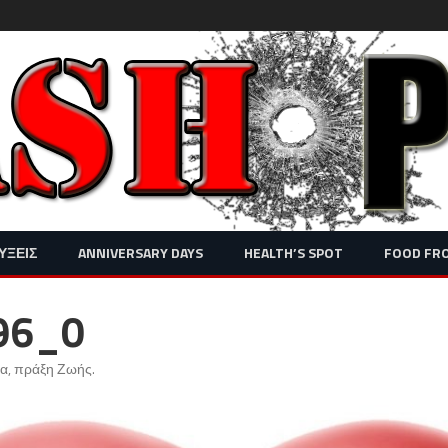
Skip
ΥΞΕΙΣ
ANNIVERSARY DAYS
HEALTH’S SPOT
FOOD FR
to
content
96_0
ία, πράξη Ζωής
.