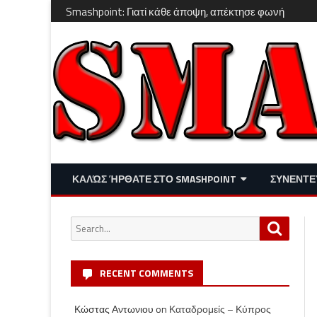
Smashpoint: Γιατί κάθε άποψη, απέκτησε φωνή
ΚΑΛΏΣ ΉΡΘΑΤΕ ΣΤΟ SMASHPOINT
ΣΥΝΕΝΤΕ
ΕΠΙΚΑΙΡΌΤΗΤΑ
ΑΠΌΨΕΙΣ
Search
Search
ΔΙΑΣΚΈΔΑΣΗ – LIFESTYLE
for:
RECENT COMMENTS
Κώστας Αντωνιου
on
Καταδρομείς – Κύπρος