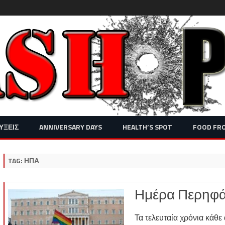
Skip
ΥΞΕΙΣ
ANNIVERSARY DAYS
HEALTH’S SPOT
FOOD FR
to
content
TAG:
ΗΠΑ
Ημέρα Περηφά
Τα τελευταία χρόνια κάθ