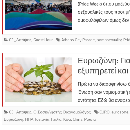
(Pride Week) όπου μαζεύο
σεξουαλικές τους προτιμ
ομοφυλόφιλων όμως δεν
03_Απόψεις
,
Guest Hour
Athens Gay Parade
,
homosexuality
,
Pri
Ευρωζώνη: Γιατ
εξυπηρετεί και
Πρώτα να διασαφηνίσω ό
Ένωση σαν νομισματική έν
οντότητα. Εδώ θα αναφε
03_Απόψεις
,
Ο ΣοσιαΛηστής Οικονομολόγος
EURO
,
eurozone
Ευρωζώνη
,
ΗΠΑ
,
Ισπανία
,
Ιταλία
,
Κίνα. China
,
Ρωσία