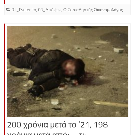
01_Esoteriko
,
03_Απόψεις
,
Ο ΣοσιαΛηστής Οικονομολόγος
200 χρόνια μετά το ’21, 198
χρόνια μετά από;…. τι;