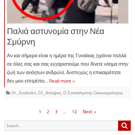
Παλιά αστυνομία στην Νέα
Σμύρνη
Αν και σήμερα είναι η ημέρα της Γυναίκας (χρόνια πολλά
σε όλες σας και σας ευχαριστούμε που δίνετε νόημα στην
ζωή των ανόητων ανδρών), δυστυχώς η επικαιρότητα
δεν μου επιτρέπει…
Read more »
01_Esoteriko
,
03_Απόψεις
,
Ο ΣοσιαΛηστής Οικονομολόγος
Posts
1
2
3
…
12
Next »
pagination
Search
Sea
for: