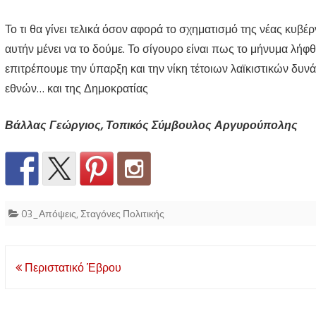
Το τι θα γίνει τελικά όσον αφορά το σχηματισμό της νέας κυβέ
αυτήν μένει να το δούμε. Το σίγουρο είναι πως το μήνυμα λή
επιτρέπουμε την ύπαρξη και την νίκη τέτοιων λαϊκιστικών 
εθνών… και της Δημοκρατίας
Βάλλας Γεώργιος, Τοπικός Σύμβουλος Αργυρούπολης
03_Απόψεις
,
Σταγόνες Πολιτικής
Post
Περιστατικό Έβρου
navigation