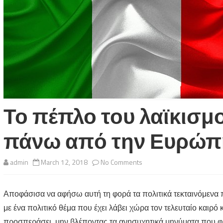
Το πέπλο του λαϊκισμ
πάνω από την Ευρώπ
on
admin
March 12, 2018
No Comments
Το
Αποφάσισα να αφήσω αυτή τη φορά τα πολιτικά τεκταινόμενα 
πέπλο
με ένα πολιτικό θέμα που έχει λάβει χώρα τον τελευταίο καιρό
του
προσπεράσει, μην βλέποντας τα ανησυχητικά μηνύματα που φέ