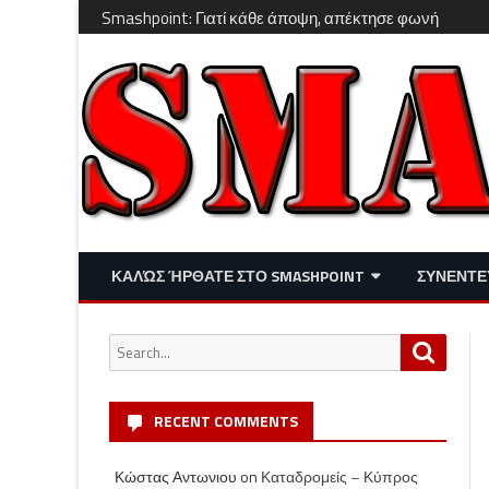
Smashpoint: Γιατί κάθε άποψη, απέκτησε φωνή
ΚΑΛΏΣ ΉΡΘΑΤΕ ΣΤΟ SMASHPOINT
ΣΥΝΕΝΤΕ
ΕΠΙΚΑΙΡΌΤΗΤΑ
ΑΠΌΨΕΙΣ
Search
Search
ΔΙΑΣΚΈΔΑΣΗ – LIFESTYLE
for:
RECENT COMMENTS
Κώστας Αντωνιου
on
Καταδρομείς – Κύπρος