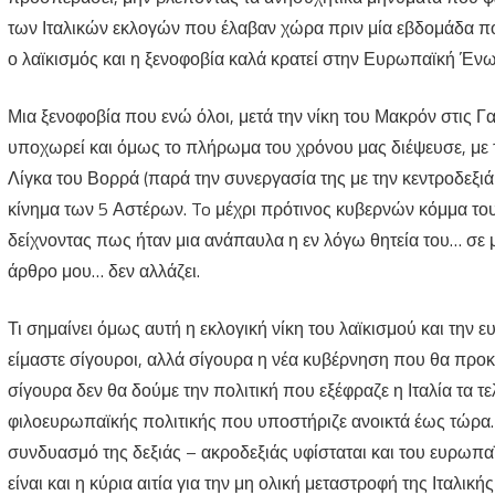
λαϊκισμού
των Ιταλικών εκλογών που έλαβαν χώρα πριν μία εβδομάδα π
ο λαϊκισμός και η ξενοφοβία καλά κρατεί στην Ευρωπαϊκή Έν
παραμένει
πάνω
Μια ξενοφοβία που ενώ όλοι, μετά την νίκη του Μακρόν στις 
από
υποχωρεί και όμως το πλήρωμα του χρόνου μας διέψευσε, με τ
την
Λίγκα του Βορρά (παρά την συνεργασία της με την κεντροδεξιά 
κίνημα των 5 Αστέρων. To μέχρι πρότινος κυβερνών κόμμα το
Ευρώπη
δείχνοντας πως ήταν μια ανάπαυλα η εν λόγω θητεία του… σε
άρθρο μου… δεν αλλάζει.
Τι σημαίνει όμως αυτή η εκλογική νίκη του λαϊκισμού και την
είμαστε σίγουροι, αλλά σίγουρα η νέα κυβέρνηση που θα προκύ
σίγουρα δεν θα δούμε την πολιτική που εξέφραζε η Ιταλία τα τ
φιλοευρωπαϊκής πολιτικής που υποστήριζε ανοικτά έως τώρα.
συνδυασμό της δεξιάς – ακροδεξιάς υφίσταται και του ευρωπ
είναι και η κύρια αιτία για την μη ολική μεταστροφή της Ιταλικής