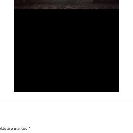
elds are marked
*