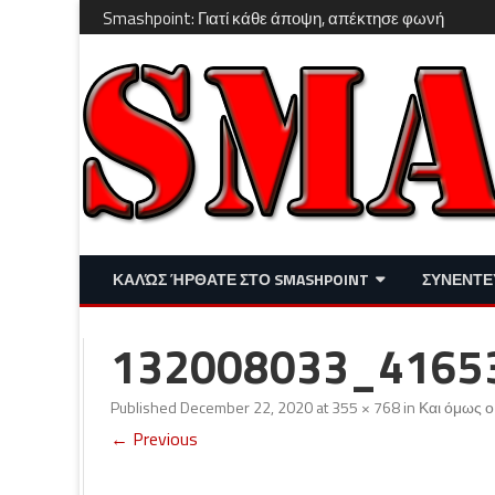
Smashpoint: Γιατί κάθε άποψη, απέκτησε φωνή
ΚΑΛΏΣ ΉΡΘΑΤΕ ΣΤΟ SMASHPOINT
ΣΥΝΕΝΤΕ
ΕΠΙΚΑΙΡΌΤΗΤΑ
ΑΠΌΨΕΙΣ
132008033_4165
ΔΙΑΣΚΈΔΑΣΗ – LIFESTYLE
Published
December 22, 2020
at
355 × 768
in
Και όμως ο
← Previous