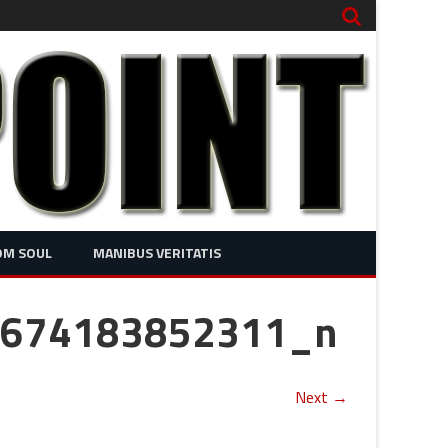
OM SOUL
MANIBUS VERITATIS
674183852311_n
Next →