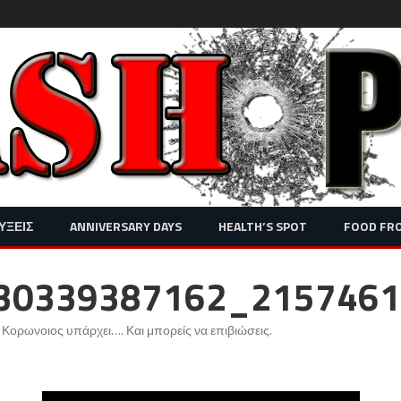
Skip
ΥΞΕΙΣ
ANNIVERSARY DAYS
HEALTH’S SPOT
FOOD FR
to
content
30339387162_2157461
 Κορωνοιος υπάρχει…. Και μπορείς να επιβιώσεις
.