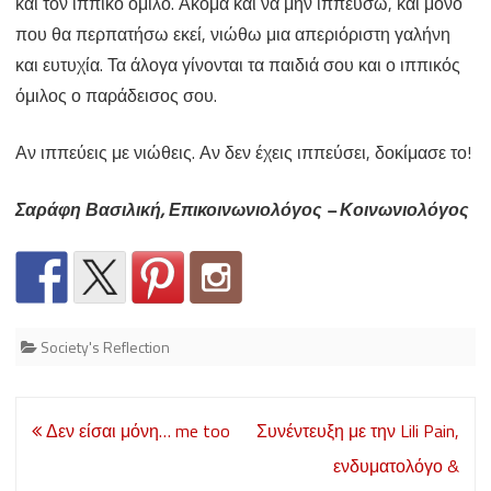
και τον ιππικό όμιλο. Ακόμα και να μην ιππεύσω, και μόνο
που θα περπατήσω εκεί, νιώθω μια απεριόριστη γαλήνη
και ευτυχία. Τα άλογα γίνονται τα παιδιά σου και ο ιππικός
όμιλος ο παράδεισος σου.
Αν ιππεύεις με νιώθεις. Αν δεν έχεις ιππεύσει, δοκίμασε το!
Σαράφη Βασιλική, Επικοινωνιολόγος – Κοινωνιολόγος
Society's Reflection
Post
Δεν είσαι μόνη… me too
Συνέντευξη με την Lili Pain,
navigation
ενδυματολόγο &