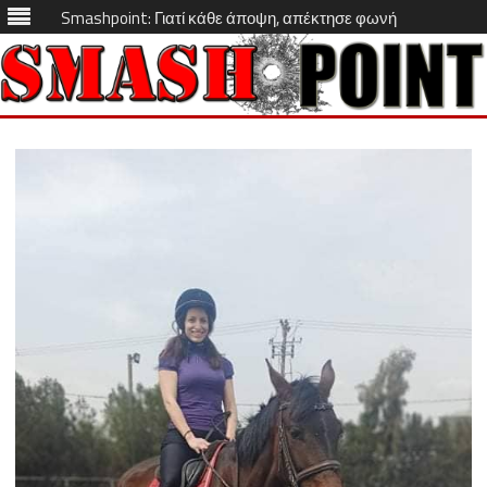
Smashpoint: Γιατί κάθε άποψη, απέκτησε φωνή
Skip
to
content