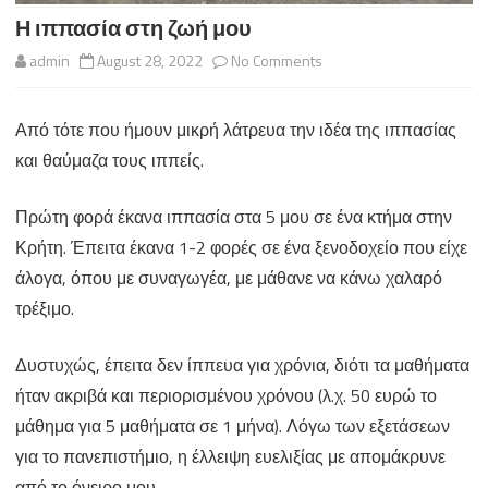
Η ιππασία στη ζωή μου
on
admin
August 28, 2022
No Comments
Η
Από τότε που ήμουν μικρή λάτρευα την ιδέα της ιππασίας
ιππασία
και θαύμαζα τους ιππείς.
στη
ζωή
Πρώτη φορά έκανα ιππασία στα 5 μου σε ένα κτήμα στην
Κρήτη. Έπειτα έκανα 1-2 φορές σε ένα ξενοδοχείο που είχε
μου
άλογα, όπου με συναγωγέα, με μάθανε να κάνω χαλαρό
τρέξιμο.
Δυστυχώς, έπειτα δεν ίππευα για χρόνια, διότι τα μαθήματα
ήταν ακριβά και περιορισμένου χρόνου (λ.χ. 50 ευρώ το
μάθημα για 5 μαθήματα σε 1 μήνα). Λόγω των εξετάσεων
για το πανεπιστήμιο, η έλλειψη ευελιξίας με απομάκρυνε
από το όνειρο μου.