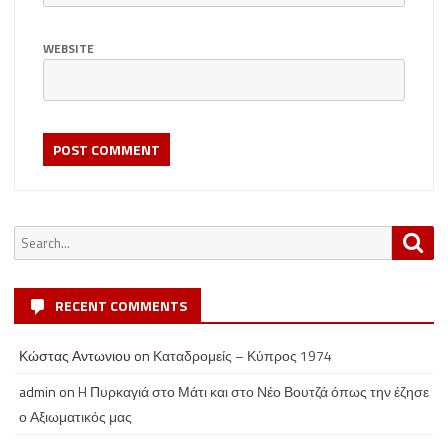
WEBSITE
Search
Sea
for:
RECENT COMMENTS
Κώστας Αντωνιου
on
Καταδρομείς – Κύπρος 1974
admin
on
H Πυρκαγιά στο Μάτι και στο Νέο Βουτζά όπως την έζησε
ο Αξιωματικός μας