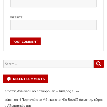
WEBSITE
Search
Sea
for:
RECENT COMMENTS
Κώστας Αντωνιου
on
Καταδρομείς – Κύπρος 1974
admin
on
H Πυρκαγιά στο Μάτι και στο Νέο Βουτζά όπως την έζησε
ο Αξιωματικός μας