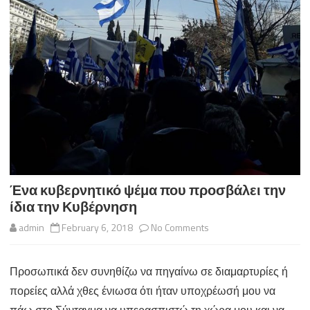
Ένα κυβερνητικό ψέμα που προσβάλει την
ίδια την Κυβέρνηση
on
admin
February 6, 2018
No Comments
Ένα
Προσωπικά δεν συνηθίζω να πηγαίνω σε διαμαρτυρίες ή
κυβερνητικό
πορείες αλλά χθες ένιωσα ότι ήταν υποχρέωσή μου να
ψέμα