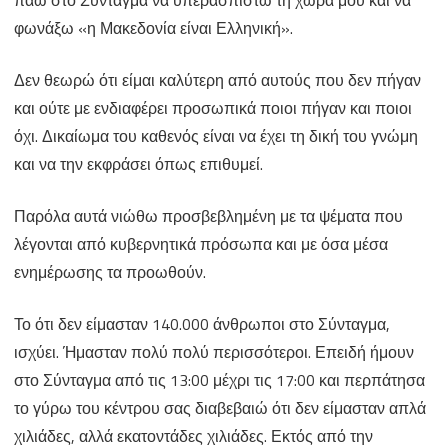
πάω στο Σύνταγμα να υπερασπιστώ τη χώρα μου και να
που
φωνάξω «η Μακεδονία είναι Ελληνική».
προσβάλει
Δεν θεωρώ ότι είμαι καλύτερη από αυτούς που δεν πήγαν
την
και ούτε με ενδιαφέρει προσωπικά ποιοι πήγαν και ποιοι
ίδια
όχι. Δικαίωμα του καθενός είναι να έχει τη δική του γνώμη
την
και να την εκφράσει όπως επιθυμεί.
Κυβέρνηση
Παρόλα αυτά νιώθω προσβεβλημένη με τα ψέματα που
λέγονται από κυβερνητικά πρόσωπα και με όσα μέσα
ενημέρωσης τα προωθούν.
Το ότι δεν είμασταν 140.000 άνθρωποι στο Σύνταγμα,
ισχύει. Ήμασταν πολύ πολύ περισσότεροι. Επειδή ήμουν
στο Σύνταγμα από τις 13:00 μέχρι τις 17:00 και περπάτησα
το γύρω του κέντρου σας διαβεβαιώ ότι δεν είμασταν απλά
χιλιάδες, αλλά εκατοντάδες χιλιάδες. Εκτός από την