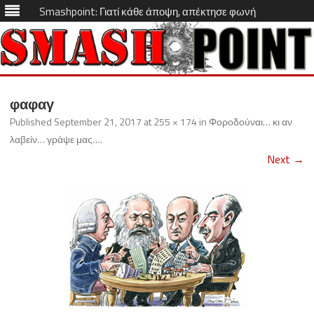
Smashpoint: Γιατί κάθε άποψη, απέκτησε φωνή
Skip
to
φαφαγ
content
Published
September 21, 2017
at
255 × 174
in
Φοροδούναι… κι αν
λαβείν… γράψε μας…
.
Next →