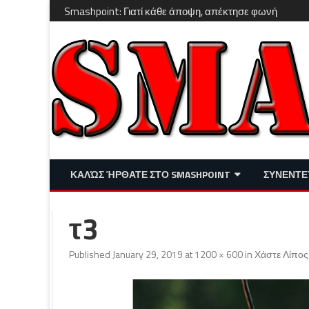
Smashpoint: Γιατί κάθε άποψη, απέκτησε φωνή
ΚΑΛΏΣ ΉΡΘΑΤΕ ΣΤΟ SMASHPOINT
ΣΥΝΕΝΤΕ
ΕΠΙΚΑΙΡΌΤΗΤΑ
ΑΠΌΨΕΙΣ
τ3
ΔΙΑΣΚΈΔΑΣΗ – LIFESTYLE
Published
January 29, 2019
at
1200 × 600
in
Χάστε Λίπο