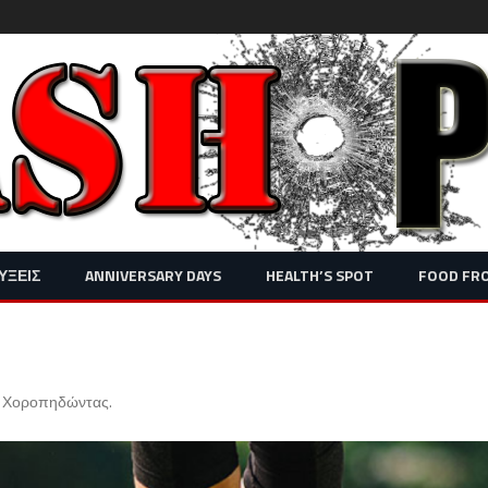
Skip
ΥΞΕΙΣ
ANNIVERSARY DAYS
HEALTH’S SPOT
FOOD FR
to
content
ς Χοροπηδώντας
.