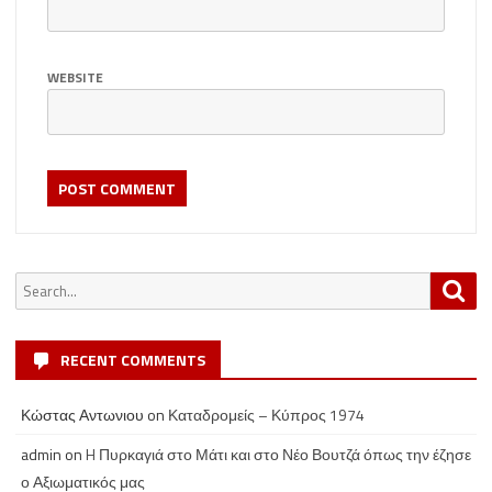
WEBSITE
Search
Sea
for:
RECENT COMMENTS
Κώστας Αντωνιου
on
Καταδρομείς – Κύπρος 1974
admin
on
H Πυρκαγιά στο Μάτι και στο Νέο Βουτζά όπως την έζησε
ο Αξιωματικός μας