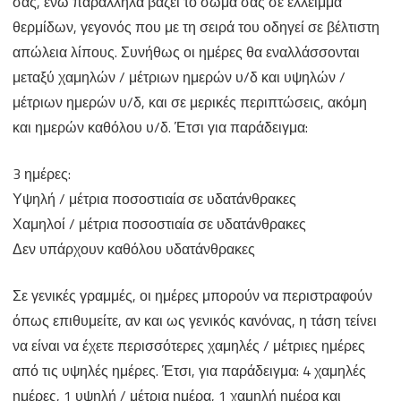
σας, ενώ παράλληλα βάζει το σώμα σας σε έλλειμμα
θερμίδων, γεγονός που με τη σειρά του οδηγεί σε βέλτιστη
απώλεια λίπους. Συνήθως οι ημέρες θα εναλλάσσονται
μεταξύ χαμηλών / μέτριων ημερών υ/δ και υψηλών /
μέτριων ημερών υ/δ, και σε μερικές περιπτώσεις, ακόμη
και ημερών καθόλου υ/δ. Έτσι για παράδειγμα:
3 ημέρες:
Υψηλή / μέτρια ποσοστιαία σε υδατάνθρακες
Χαμηλοί / μέτρια ποσοστιαία σε υδατάνθρακες
Δεν υπάρχουν καθόλου υδατάνθρακες
Σε γενικές γραμμές, οι ημέρες μπορούν να περιστραφούν
όπως επιθυμείτε, αν και ως γενικός κανόνας, η τάση τείνει
να είναι να έχετε περισσότερες χαμηλές / μέτριες ημέρες
από τις υψηλές ημέρες. Έτσι, για παράδειγμα: 4 χαμηλές
ημέρες, 1 υψηλή / μέτρια ημέρα, 1 χαμηλή ημέρα και