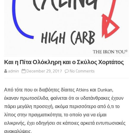
Και η Πίτα Ολόκληρη και ο Σκύλος Χορτάτος
on
admin
December 29, 2017
No Comments
Και
Από τότε που οι διαβόητες δίαιτες Atkins και Dunkan,
η
έκαναν πρωτοσέλιδα, φαίνεται ότι οι υδατάνθρακες έχουν
Πίτα
πάρει μεγάλη προσοχή, ακόμα περισσότερο από ό,τι το
Ολόκληρη
λίπος στην πραγματικότητα, το οποίο για να είμαι
ειλικρινής, έχει οδηγήσει σε κάποιες αρκετά εντυπωσιακές
και
ανακαλύψεις.
ο