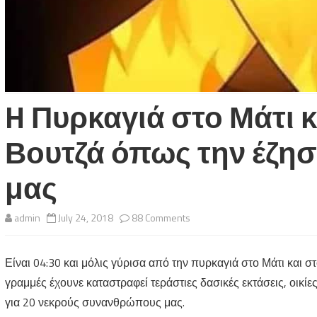
H Πυρκαγιά στο Μάτι κ
Βουτζά όπως την έζησ
μας
on
admin
July 24, 2018
88 Comments
H
Είναι 04:30 και μόλις γύρισα από την πυρκαγιά στο Μάτι και σ
Πυρκαγιά
γραμμές έχουνε καταστραφεί τεράστιες δασικές εκτάσεις, οικίε
στο
για 20 νεκρούς συνανθρώπους μας.
Μάτι