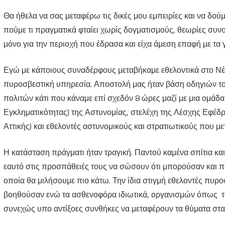
Θα ήθελα να σας μεταφέρω τις δικές μου εμπειρίες και να δούμε
και
πούμε τι πραγματικά φταίει χωρίς δογματισμούς, θεωρίες συν
στο
μόνο για την περιοχή που έδρασα και είχα άμεση επαφή με τα 
Νέο
Εγώ με κάποιους συναδέρφους μεταβήκαμε εθελοντικά στο Νέο
Βουτζά
πυροσβεστική υπηρεσία. Αποστολή μας ήταν βάση οδηγιών 
όπως
πολιτών κάτι που κάναμε επί σχεδόν 8 ώρες μαζί με μια ομ
την
Εγκληματικότητας) της Αστυνομίας, στελέχη της Λέσχης Εφ
έζησε
Αττικής) και εθελοντές αστυνομικούς και στρατιωτικούς που με
ο
Η κατάσταση πράγματι ήταν τραγική. Παντού καμένα σπίτια κ
Αξιωματικός
εαυτό στις προσπάθειές τους να σώσουν ότι μπορούσαν και π
μας
οποία θα μιλήσουμε πιο κάτω. Την ίδια στιγμή εθελοντές πυ
βοηθούσαν ενώ τα ασθενοφόρα ιδιωτικά, οργανισμών όπως το
συνεχώς υπο αντίξοες συνθήκες να μεταφέρουν τα θύματα στα