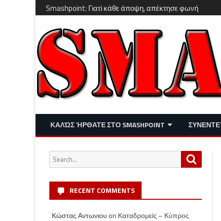
Smashpoint: Γιατί κάθε άποψη, απέκτησε φωνή
ΚΑΛΏΣ ΉΡΘΑΤΕ ΣΤΟ SMASHPOINT
ΣΥΝΕΝΤΕ
ΕΠΙΚΑΙΡΌΤΗΤΑ
ΑΠΌΨΕΙΣ
Search
Search
ΔΙΑΣΚΈΔΑΣΗ – LIFESTYLE
for:
RECENT COMMENTS
Κώστας Αντωνιου
on
Καταδρομείς – Κύπρος