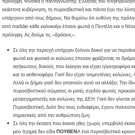
πρόληψη. Φυσικά ο παντογνώστης Έλληνας του πληκτρολογίου ξ
εκάστοτε κυβέρνηση, τη πυροσβεστική και πάντα έχει την λύση
υπάρχουν από τους δήμους. Να θυμίσω ότι ευθύνη της πρόληψ
από παιδάκι κάθε καλοκαίρι έπιανε φωτιά η Πεντέλη και ο Νέος
πρόληψη; Ας δούμε τις «δράσεις»:
Σε όλη την περιοχή υπήρχαν ξύλινοι δοκοί για να περνά
φωτιά και φυσικά οι κολώνες έπεσαν φράζοντας το δρόμ
ασήκωτους δοκούς που έκαιγαν και είχαν ηλεκτροφόρα κ
και το ασθενοφόρο. Γιατί δεν είχαν τσιμεντένιες κολώνες
Αλλά οι Δήμοι γιατί δεν απαιτούν αυτό να αλλάξει; Την ίδ
πυροσβεστικού σώματος οι μισές σχεδόν φωτιές προκαλ
μετασχηματιστές και κολώνες της ΔΕΗ. Γιατί δεν γίνετα
Πυροσβεστική; Διότι δεν τους ενδιαφέρει, έχουν πολιτιστ
σημαντικές από την ανθρώπινη ζωη.
Σε όλη την έκταση που έκανα χθες (χωρίς υπερβολή έκαν
μου όχημα) δεν είδα
ΠΟΥΘΕΝ
Α ένα πυροσβεστικό κρουνό