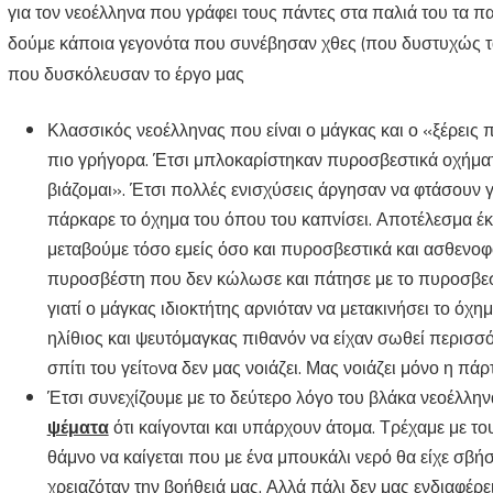
για τον νεοέλληνα που γράφει τους πάντες στα παλιά του τα πα
δούμε κάποια γεγονότα που συνέβησαν χθες (που δυστυχώς τα
που δυσκόλευσαν το έργο μας
Κλασσικός νεοέλληνας που είναι ο μάγκας και ο «ξέρεις π
πιο γρήγορα. Έτσι μπλοκαρίστηκαν πυροσβεστικά οχήματα
βιάζομαι». Έτσι πολλές ενισχύσεις άργησαν να φτάσουν γι
πάρκαρε το όχημα του όπου του καπνίσει. Αποτέλεσμα έκ
μεταβούμε τόσο εμείς όσο και πυροσβεστικά και ασθενο
πυροσβέστη που δεν κώλωσε και πάτησε με το πυροσβεστ
γιατί ο μάγκας ιδιοκτήτης αρνιόταν να μετακινήσει το όχη
ηλίθιος και ψευτόμαγκας πιθανόν να είχαν σωθεί περισσότ
σπίτι του γείτoνα δεν μας νοιάζει. Μας νοιάζει μόνο η πάρ
Έτσι συνεχίζουμε με το δεύτερο λόγο του βλάκα νεοέλλ
ψέματα
ότι καίγονται και υπάρχουν άτομα. Τρέχαμε με τ
θάμνο να καίγεται που με ένα μπουκάλι νερό θα είχε σβήσ
χρειαζόταν την βοήθειά μας. Αλλά πάλι δεν μας ενδιαφέρει