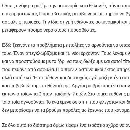
Όπως ανέφερα μαζί με την αστυνομία και εθελοντές πάντα υπ
επιχειρήσεων της Πυροσβεστικής μεταβαίναμε σε σημεία να βγ
ασφαλείς περιοχές. Την ίδια στιγμή εθελοντές αστυνομικοί κα
μεταφέρουν πόσιμο νερό στους πυροσβέστες.
Εδώ ξεκινάνε τα προβλήματα με πολίτες να αρνούνται να υπακ
τους. Έναν απεγκλωβίζαμε και 10 νέοι έρχονταν. Τους λέγαμε να
και να προσπαθούμε με το ζόρι να τους διώξουμε και αυτοί τί
που πέθανε από ασφυξία. Πιο πριν 2 αστυνομικοί εκτός υπηρεσ
αλλά αυτή εκεί. Έτσι πέθανε και δυστυχώς εγώ μαζί με ένα α
και επιβεβαιώσαμε το θάνατό της. Αργότερα βρήκαμε ένα απ
εκ των οποίων τα 3 ήταν παιδιά 4-7 ετών. Στο τομέα ευθύνης
τα οποία αγνοούνται. Το ένα έμενε σε σπίτι που φλεγόταν και
δεν μπορέσαμε να τα βρούμε παρόλες τις έρευνες που κάναμε.
Σε όλο αυτό το διάστημα όμως είχαμε ένα τεράστιο εχθρό να α