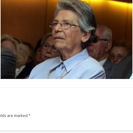
elds are marked
*