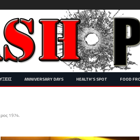
Skip
ΥΞΕΙΣ
ANNIVERSARY DAYS
HEALTH’S SPOT
FOOD FR
to
content
προς 1974
.