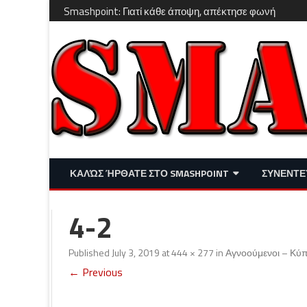
Smashpoint: Γιατί κάθε άποψη, απέκτησε φωνή
ΚΑΛΏΣ ΉΡΘΑΤΕ ΣΤΟ SMASHPOINT
ΣΥΝΕΝΤΕ
ΕΠΙΚΑΙΡΌΤΗΤΑ
ΑΠΌΨΕΙΣ
4-2
ΔΙΑΣΚΈΔΑΣΗ – LIFESTYLE
Published
July 3, 2019
at
444 × 277
in
Αγνοούμενοι – Κύ
← Previous