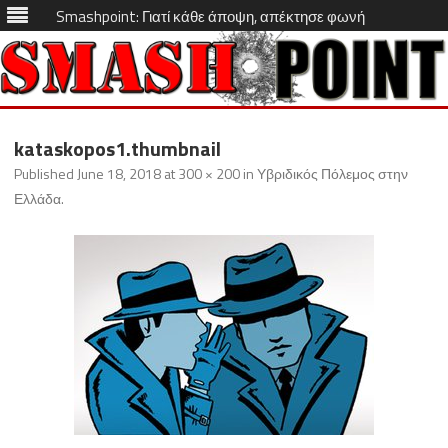
Smashpoint: Γιατί κάθε άποψη, απέκτησε φωνή
Skip
to
kataskopos1.thumbnail
content
Published
June 18, 2018
at
300 × 200
in
Υβριδικός Πόλεμος στην
Ελλάδα
.