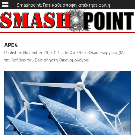
Smashpoint: Γιατί κάθε άποψη, απέκτησε φωνή
Skip
to
APE4
content
Published
November 29, 2017
at
640 × 392
in
Θέμα Ενέργειας (Με
την βοήθεια του ΣοσιαΛηστή Οικονομολόγου)
.