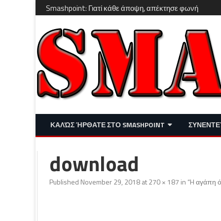
Smashpoint: Γιατί κάθε άποψη, απέκτησε φωνή
ΚΑΛΏΣ ΉΡΘΑΤΕ ΣΤΟ SMASHPOINT
ΣΥΝΕΝΤΕ
ΕΠΙΚΑΙΡΌΤΗΤΑ
ΑΠΌΨΕΙΣ
download
ΔΙΑΣΚΈΔΑΣΗ – LIFESTYLE
Published
November 29, 2018
at
270 × 187
in
“H αγάπη ό