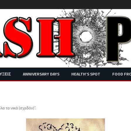
Skip
ΥΞΕΙΣ
ANNIVERSARY DAYS
HEALTH’S SPOT
FOOD FR
to
content
λα τα νικά (σχεδόν)”
.