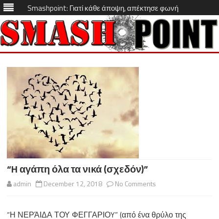
Smashpoint: Γιατί κάθε άποψη, απέκτησε φωνή
Skip
to
content
“H αγάπη όλα τα νικά (σχεδόν)”
on
admin
December 12, 2018
No Comments
“H
“Η ΝΕΡΆΙΔΑ ΤΟΥ ΦΕΓΓΑΡΙΟY” (από ένα θρύλο της
αγάπη