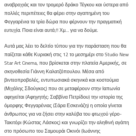
αναβροχιάς και τον τρομερό δράκο Τέγκου και ύστερα από
πολλές περιπέτειες θα φέρει στην αγαπημένη του
Φεγγαρένια τα τρία δώρα που φέρνουν την πραγματική
ευτυχία. Ποια είναι αυτά;!! Χμ… για να δούμε.
Αυτά μας λέει το δελτίο τύπου για την παράσταση που θα
παίζεται κάθε Κυριακή στις 12 το μεσημέρι στο Studio New
Star Art Cinema, που βρίσκεται στην πλατεία Αμερικής, σε
σκηνοθεσία Γιάννη Καλατζόπουλου. Μέσα από
βιντεοπροβολές, εντυπωσιακά σκηνικά και κοστούμια
(Μιχάλης Σδούγκος) που σε μεταφέρουν στην Ιαπωνία
αφηγείται (Αφηγητής: Σαββίνα Πετρίδου) την ιστορία της
όμορφης Φεγγαρένιας (Σάρα Εσκενάζη) η οποία γίνεται
άνθρωπος για να ζήσει στην καλύβα του φτωχού γέρο-
Τακιτόρι (Κώστας Λάσκος) και γνωρίζει την αληθινή αγάπη
στο πρόσωπο του Σαμουράι Οκινόι (Ιωάννης