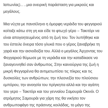
Ιαπωνίας)… …μια ονειρική παράσταση για μικρούς και
όλα
μεγάλους.
τα
Μια νύχτα με πανσέληνο η όμορφη νεράιδα του φεγγαριού
νικά
κοίταξε κάτω στη γη και είδε το φτωχό γέρο – Τακιτόρι να
(σχεδόν)”
είναι απογοητευμένος από τη ζωή του. Τον λυπήθηκε και
του έστειλε όνειρα τόσο γλυκά που ο γέρος ξαναβρήκε τη
χαρά και την αισιοδοξία του. Αλλά ο μεγάλος Άρχοντας του
Φεγγαριού θύμωσε με τη νεράιδα και την καταδίκασε να
ξαναγεννηθεί σαν άνθρωπος. Στην καινούργια της ζωή η
μικρή Φεγγαρένια θα αντιμετωπίσει τις πίκρες και τις
δυσκολίες των ανθρώπων, την πλεονεξία του πλούσιου
εμπόρου, την ανοησία του πρίγκηπα αλλά και την αγάπη
του γερο – Τακιτόρι και του γενναίου Σαμουράι Οκινόι. Ο
ατρόμητος Σαμουράι για χάρη της θα νικήσει τον
ανθρωποφάγο της πράσινης κοιλάδας, το μάγο της