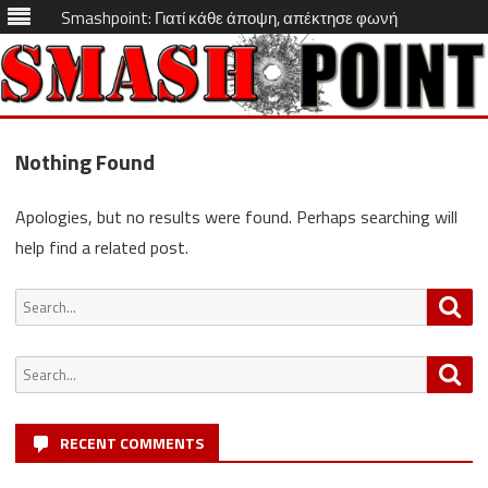
Smashpoint: Γιατί κάθε άποψη, απέκτησε φωνή
Skip
to
Nothing Found
content
Apologies, but no results were found. Perhaps searching will
help find a related post.
Search
Sea
for:
Search
Sea
for:
RECENT COMMENTS