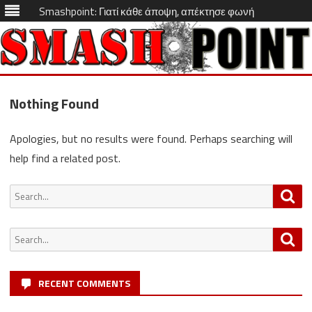
Smashpoint: Γιατί κάθε άποψη, απέκτησε φωνή
Skip
to
Nothing Found
content
Apologies, but no results were found. Perhaps searching will
help find a related post.
Search
Sea
for:
Search
Sea
for:
RECENT COMMENTS