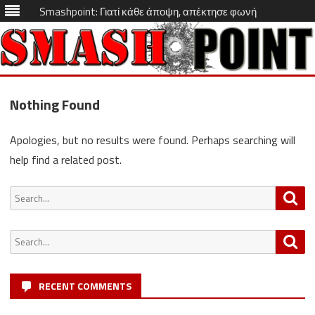
Smashpoint: Γιατί κάθε άποψη, απέκτησε φωνή
Skip
to
Nothing Found
content
Apologies, but no results were found. Perhaps searching will
help find a related post.
Search
Sea
for:
Search
Sea
for:
RECENT COMMENTS