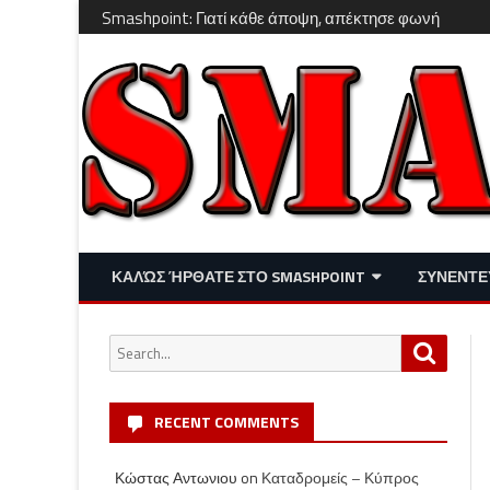
Smashpoint: Γιατί κάθε άποψη, απέκτησε φωνή
ΚΑΛΏΣ ΉΡΘΑΤΕ ΣΤΟ SMASHPOINT
ΣΥΝΕΝΤΕ
ΕΠΙΚΑΙΡΌΤΗΤΑ
ΑΠΌΨΕΙΣ
Search
Search
ΔΙΑΣΚΈΔΑΣΗ – LIFESTYLE
for:
RECENT COMMENTS
Κώστας Αντωνιου
on
Καταδρομείς – Κύπρος