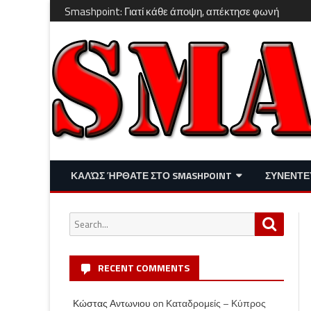
Smashpoint: Γιατί κάθε άποψη, απέκτησε φωνή
ΚΑΛΏΣ ΉΡΘΑΤΕ ΣΤΟ SMASHPOINT
ΣΥΝΕΝΤΕ
ΕΠΙΚΑΙΡΌΤΗΤΑ
ΑΠΌΨΕΙΣ
Search
Search
ΔΙΑΣΚΈΔΑΣΗ – LIFESTYLE
for:
RECENT COMMENTS
Κώστας Αντωνιου
on
Καταδρομείς – Κύπρος