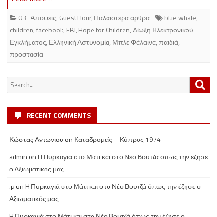
03_Απόψεις
,
Guest Hour
,
Παλαιότερα άρθρα
blue whale
,
children
,
facebook
,
FBI
,
Hope for Children
,
Δίωξη Ηλεκτρονικού
Εγκλήματος
,
Ελληνική Αστυνομία
,
Μπλε Φάλαινα
,
παιδιά
,
προστασία
Search
Sea
for:
RECENT COMMENTS
Κώστας Αντωνιου
on
Καταδρομείς – Κύπρος 1974
admin
on
H Πυρκαγιά στο Μάτι και στο Νέο Βουτζά όπως την έζησε
ο Αξιωματικός μας
.μ
on
H Πυρκαγιά στο Μάτι και στο Νέο Βουτζά όπως την έζησε ο
Αξιωματικός μας
H Πυρκαγιά στο Μάτι και στο Νέο Βουτζά όπως την έζησε ο