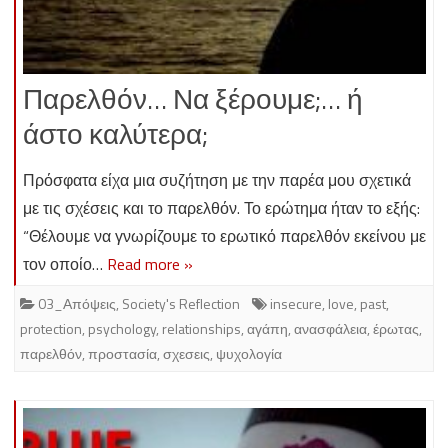
Παρελθόν… Να ξέρουμε;… ή
άστο καλύτερα;
Πρόσφατα είχα μια συζήτηση με την παρέα μου σχετικά
με τις σχέσεις και το παρελθόν. Το ερώτημα ήταν το εξής:
“Θέλουμε να γνωρίζουμε το ερωτικό παρελθόν εκείνου με
τον οποίο…
Read more »
03_Απόψεις
,
Society's Reflection
insecure
,
love
,
past
,
protection
,
psychology
,
relationships
,
αγάπη
,
ανασφάλεια
,
έρωτας
,
παρελθόν
,
προστασία
,
σχεσεις
,
ψυχολογία