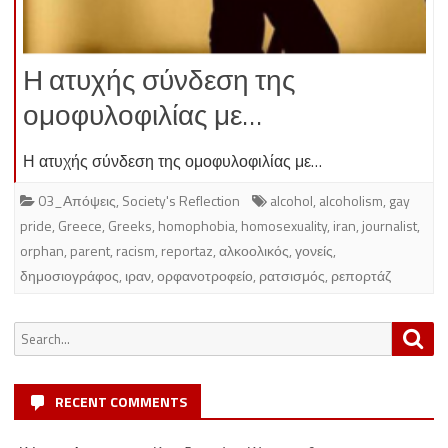
Η ατυχής σύνδεση της
ομοφυλοφιλίας με…
Η ατυχής σύνδεση της ομοφυλοφιλίας με…
03_Απόψεις
,
Society's Reflection
alcohol
,
alcoholism
,
gay
pride
,
Greece
,
Greeks
,
homophobia
,
homosexuality
,
iran
,
journalist
,
orphan
,
parent
,
racism
,
reportaz
,
αλκοολικός
,
γονείς
,
δημοσιογράφος
,
ιραν
,
ορφανοτροφείο
,
ρατσισμός
,
ρεπορτάζ
Search
Sea
for:
RECENT COMMENTS