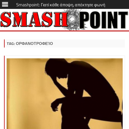
Smashpoint: Γιατί κάθε άποψη, απέκτησε φωνή
Skip
to
content
TAG:
ΟΡΦΑΝΟΤΡΟΦΕΊΟ