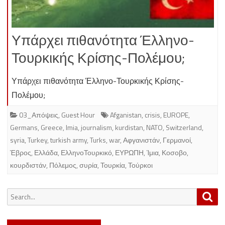
Υπάρχει πιθανότητα Έλληνο-
Τουρκικής Κρίσης-Πολέμου;
Υπάρχει πιθανότητα Έλληνο-Τουρκικής Κρίσης-
Πολέμου;
03_Απόψεις
,
Guest Hour
Afganistan
,
crisis
,
EUROPE
,
Germans
,
Greece
,
Imia
,
journalism
,
kurdistan
,
NATO
,
Switzerland
,
syria
,
Turkey
,
turkish army
,
Turks
,
war
,
Αφγανιστάν
,
Γερμανοί
,
Έβρος
,
Ελλάδα
,
ΕλληνοΤουρκικό
,
ΕΥΡΩΠΗ
,
Ίμια
,
Κοσοβο
,
κουρδιστάν
,
Πόλεμος
,
συρία
,
Τουρκία
,
Τούρκοι
Search
Sea
for: