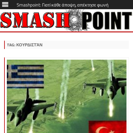
Smashpoint: Γιατί κάθε άποψη, απέκτησε φωνή
Skip
to
content
TAG:
ΚΟΥΡΔΙΣΤΆΝ