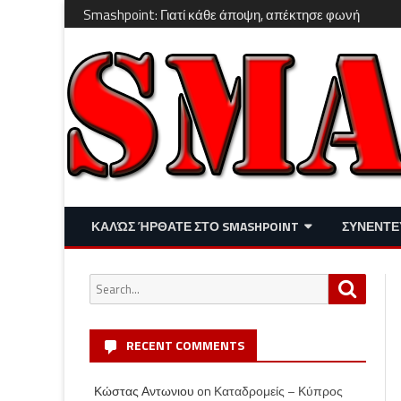
Smashpoint: Γιατί κάθε άποψη, απέκτησε φωνή
ΚΑΛΏΣ ΉΡΘΑΤΕ ΣΤΟ SMASHPOINT
ΣΥΝΕΝΤΕ
ΕΠΙΚΑΙΡΌΤΗΤΑ
ΑΠΌΨΕΙΣ
Search
Search
ΔΙΑΣΚΈΔΑΣΗ – LIFESTYLE
for:
RECENT COMMENTS
Κώστας Αντωνιου
on
Καταδρομείς – Κύπρος