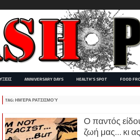
Skip
ΥΞΕΙΣ
ANNIVERSARY DAYS
HEALTH’S SPOT
FOOD FR
to
content
TAG:
ΗΜΈΡΑ ΡΑΤΣΙΣΜΟΎ
Ο παντός είδο
ζωή μας… κι α