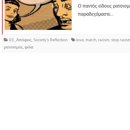
Ο παντός είδους ρατσισμό
παραδεχόμαστε…
03_Απόψεις
,
Society's Reflection
love
,
march
,
racism
,
stop racis
ρατσισμός
,
φιλία