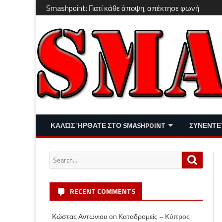
Smashpoint: Γιατί κάθε άποψη, απέκτησε φωνή
ΚΑΛΏΣ ΉΡΘΑΤΕ ΣΤΟ SMASHPOINT
ΣΥΝΕΝΤΕ
ΕΠΙΚΑΙΡΌΤΗΤΑ
ΑΠΌΨΕΙΣ
Search
Search
ΔΙΑΣΚΈΔΑΣΗ – LIFESTYLE
for:
RECENT COMMENTS
Κώστας Αντωνιου
on
Καταδρομείς – Κύπρος