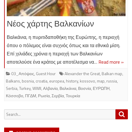
Νέος χάρτης Βαλκανίων
Βαλκάνια, η πυριτιδαποθήκη της Ευρώπης, η περιοχή
όπου ο πόλεμος είναι συχνός όπως και τα εθνικά μίση.
Επί χιλιάδες χρόνια η περιοχή των Βαλκανίων
αποτελούσε ένα κράτος με αποτέλεσμα να…
Read more »
03_Απόψεις
,
Guest Hour
Alexander the Great
,
Balkan map
,
Balkans
,
bosnia
,
croatia
,
europea
,
history
,
kossovo
,
map
,
russia
,
Serbia
,
Turkey
,
WWII
,
Αλβανία
,
Βαλκάνια
,
Βοσνία
,
ΕΥΡΩΠΗ
,
Κόσσοβο
,
ΠΓΔΜ
,
Ρωσία
,
Σερβία
,
Τουρκία
Search
Sea
for: