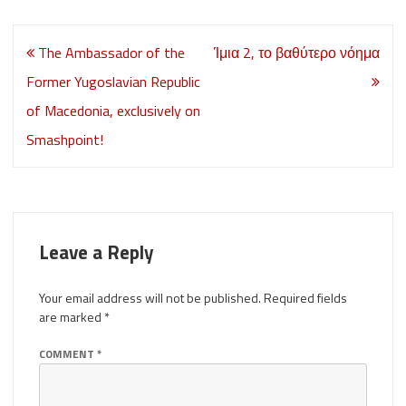
Post
The Ambassador of the
Ίμια 2, το βαθύτερο νόημα
navigation
Former Yugoslavian Republic
of Macedonia, exclusively on
Smashpoint!
Leave a Reply
Your email address will not be published.
Required fields
are marked
*
COMMENT
*