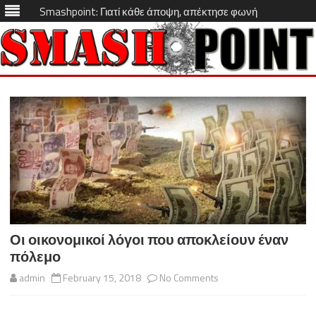
Smashpoint: Γιατί κάθε άποψη, απέκτησε φωνή
Skip
to
content
Οι οικονομικοί λόγοι που αποκλείουν έναν
πόλεμο
on
admin
February 15, 2018
No Comments
Οι