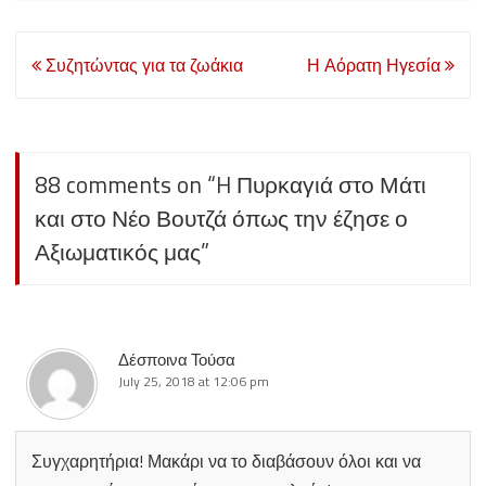
Post
Συζητώντας για τα ζωάκια
Η Αόρατη Ηγεσία
navigation
88 comments on “
H Πυρκαγιά στο Μάτι
και στο Νέο Βουτζά όπως την έζησε ο
Αξιωματικός μας
”
Δέσποινα Τούσα
July 25, 2018 at 12:06 pm
Συγχαρητήρια! Μακάρι να το διαβάσουν όλοι και να