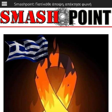
Smashpoint: Γιατί κάθε άποψη, απέκτησε φωνή
Skip
to
content