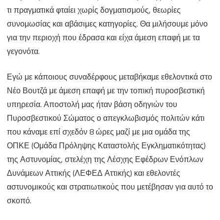
Βουτζά
τι πραγματικά φταίει χωρίς δογματισμούς, θεωρίες
συνομωσίας και αβάσιμες κατηγορίες. Θα μιλήσουμε μόνο
όπως
για την περιοχή που έδρασα και είχα άμεση επαφή με τα
την
γεγονότα.
έζησε
Εγώ με κάποιους συναδέρφους μεταβήκαμε εθελοντικά στο
ο
Νέο Βουτζά με άμεση επαφή με την τοπική πυροσβεστική
Αξιωματικός
υπηρεσία. Αποστολή μας ήταν βάση οδηγιών του
μας
Πυροσβεστικού Σώματος ο απεγκλωβισμός πολιτών κάτι
που κάναμε επί σχεδόν 8 ώρες μαζί με μια ομάδα της
ΟΠΚΕ (Ομάδα Πρόληψης Καταστολής Εγκληματικότητας)
της Αστυνομίας, στελέχη της Λέσχης Εφέδρων Ενόπλων
Δυνάμεων Αττικής (ΛΕΦΕΔ Αττικής) και εθελοντές
αστυνομικούς και στρατιωτικούς που μετέβησαν για αυτό το
σκοπό.