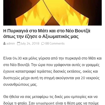
H Πυρκαγιά στο Μάτι και στο Νέο Βουτζά
όπως την έζησε ο Αξιωματικός μας
on
admin
July 24, 2018
88 Comments
H
Είναι 04:30 και μόλις γύρισα από την πυρκαγιά στο Μάτι και
Πυρκαγιά
στο Νέο Βουτζά. Την ώρα που γράφονται αυτές οι γραμμές
στο
έχουνε καταστραφεί τεράστιες δασικές εκτάσεις, οικίες και
Μάτι
δυστυχώς μέχρι αυτή τη στιγμή ακούγονται για 20 νεκρούς
συνανθρώπους μας.
και
στο
Θα ήθελα να σας μεταφέρω τις δικές μου εμπειρίες και να
Νέο
δούμε τι φταίει. Σαν smashpoint είναι η θέση μας να πούμε