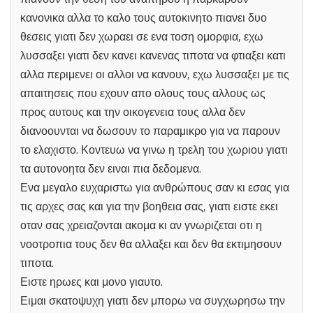
κανονικα αλλα το καλο τους αυτοκινητο πιανει δυο
θεσεις γιατι δεν χωραει σε ενα τοση ομορφια, εχω
λυσσαξει γιατι δεν κανει κανενας τιποτα να φτιαξει κατι
αλλα περιμενει οι αλλοι να κανουν, εχω λυσσαξει με τις
απαιτησεις που εχουν απο ολους τους αλλους ως
προς αυτους και την οικογενεια τους αλλα δεν
διανοουνται να δωσουν το παραμικρο για να παρουν
το ελαχιστο. Κοντευω να γινω η τρελη του χωριου γιατι
τα αυτονοητα δεν ειναι πια δεδομενα.
Ενα μεγαλο ευχαριστω για ανθρώπους σαν κι εσας για
τις αρχες σας και για την βοηθεια σας, γιατι ειστε εκει
οταν σας χρειαζονται ακομα κι αν γνωριζεται οτι η
νοοτροπια τους δεν θα αλλαξει και δεν θα εκτιμησουν
τιποτα.
Ειστε ηρωες και μονο γιαυτο.
Ειμαι σκατοψυχη γιατι δεν μπορω να συγχωρησω την