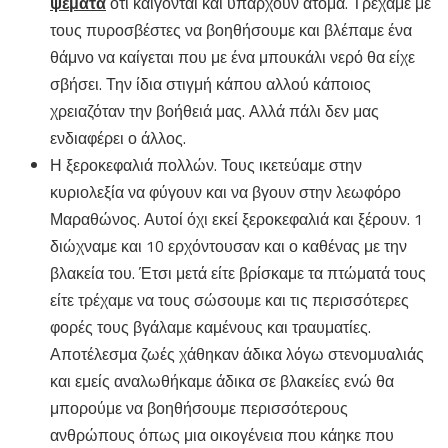
ψέματα
ότι καίγονται και υπάρχουν άτομα. Τρέχαμε με
τους πυροσβέστες να βοηθήσουμε και βλέπαμε ένα
θάμνο να καίγεται που με ένα μπουκάλι νερό θα είχε
σβήσει. Την ίδια στιγμή κάπου αλλού κάποιος
χρειαζόταν την βοήθειά μας. Αλλά πάλι δεν μας
ενδιαφέρει ο άλλος.
Η ξεροκεφαλιά πολλών. Τους ικετεύαμε στην
κυριολεξία να φύγουν και να βγουν στην λεωφόρο
Μαραθώνος. Αυτοί όχι εκεί ξεροκεφαλιά και ξέρουν. 1
διώχναμε και 10 ερχόντουσαν και ο καθένας με την
βλακεία του. Έτσι μετά είτε βρίσκαμε τα πτώματά τους
είτε τρέχαμε να τους σώσουμε και τις περισσότερες
φορές τους βγάλαμε καμένους και τραυματίες.
Αποτέλεσμα ζωές χάθηκαν άδικα λόγω στενομυαλιάς
και εμείς αναλωθήκαμε άδικα σε βλακείες ενώ θα
μπορούμε να βοηθήσουμε περισσότερους
ανθρώπους όπως μια οικογένεια που κάηκε που