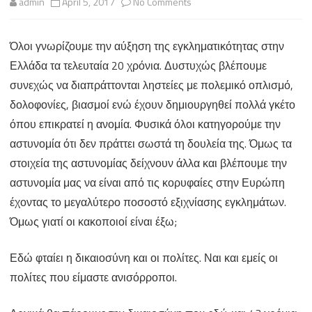
on
admin
April 5, 2017
No Comments
Η
Όλοι γνωρίζουμε την αύξηση της εγκληματικότητας στην
Ανισόρροπη
Ελλάδα τα τελευταία 20 χρόνια. Δυστυχώς βλέπουμε
δικαιοσύνη
συνεχώς να διαπράττονται ληστείες με πολεμικό οπλισμό,
στην
δολοφονίες, βιασμοί ενώ έχουν δημιουργηθεί πολλά γκέτο
όπου επικρατεί η ανομία. Φυσικά όλοι κατηγορούμε την
Ελλάδα
αστυνομία ότι δεν πράττει σωστά τη δουλεία της. Όμως τα
στοιχεία της αστυνομίας δείχνουν άλλα και βλέπουμε την
αστυνομία μας να είναι από τις κορυφαίες στην Ευρώπη
έχοντας το μεγαλύτερο ποσοστό εξιχνίασης εγκλημάτων.
Όμως γιατί οι κακοποιοί είναι έξω;
Εδώ φταίει η δικαιοσύνη και οι πολίτες. Ναι και εμείς οι
πολίτες που είμαστε ανισόρροποι.