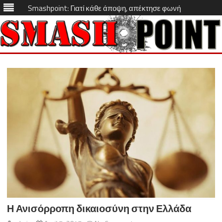
Smashpoint: Γιατί κάθε άποψη, απέκτησε φωνή
Skip
to
content
Η Ανισόρροπη δικαιοσύνη στην Ελλάδα