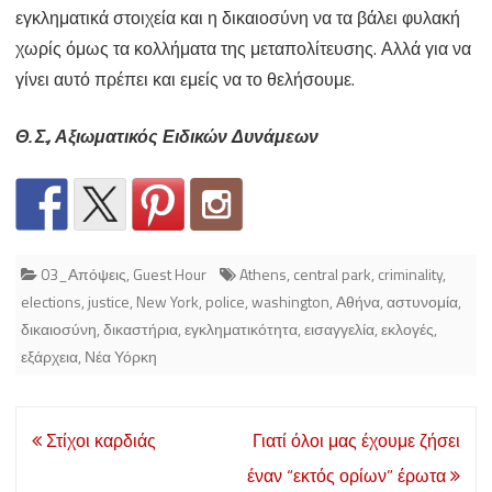
εγκληματικά στοιχεία και η δικαιοσύνη να τα βάλει φυλακή
χωρίς όμως τα κολλήματα της μεταπολίτευσης. Αλλά για να
γίνει αυτό πρέπει και εμείς να το θελήσουμε.
Θ. Σ., Αξιωματικός Ειδικών Δυνάμεων
03_Απόψεις
,
Guest Hour
Athens
,
central park
,
criminality
,
elections
,
justice
,
New York
,
police
,
washington
,
Αθήνα
,
αστυνομία
,
δικαιοσύνη
,
δικαστήρια
,
εγκληματικότητα
,
εισαγγελία
,
εκλογές
,
εξάρχεια
,
Νέα Υόρκη
Post
Στίχοι καρδιάς
Γιατί όλοι μας έχουμε ζήσει
navigation
έναν “εκτός ορίων” έρωτα