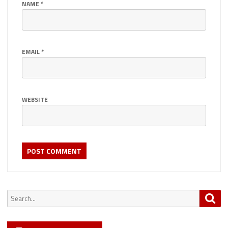
NAME
*
EMAIL
*
WEBSITE
Search
Sea
for: