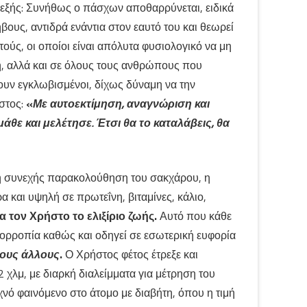
το εξής: Συνήθως ο πάσχων αποθαρρύνεται, ειδικά
ους, αντιδρά ενάντια στον εαυτό του και θεωρεί
ύς, οι οποίοι είναι απόλυτα φυσιολογικό να μη
η, αλλά και σε όλους τους ανθρώπους που
ουν εγκλωβισμένοι, δίχως δύναμη να την
στος:
«
Με αυτοεκτίμηση, αναγνώριση και
θε και μελέτησε. Έτσι θα το καταλάβεις, θα
ι η συνεχής παρακολούθηση του σακχάρου, η
και υψηλή σε πρωτεΐνη, βιταμίνες, κάλιο,
 τον Χρήστο το ελιξίριο ζωής.
Αυτό που κάθε
ισορροπία καθώς και οδηγεί σε εσωτερική ευφορία
 τους άλλους
.
Ο Χρήστος φέτος έτρεξε και
 χλμ, με διαρκή διαλείμματα για μέτρηση του
νό φαινόμενο στο άτομο με διαβήτη, όπου η τιμή