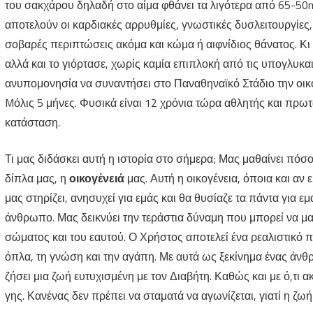
του σακχάρου δηλαδή στο αίμα φθάνει τα λιγότερα από 65-50m
αποτελούν οι καρδιακές αρρυθμίες, γνωστικές δυσλειτουργίες,
σοβαρές περιπτώσεις ακόμα και κώμα ή αιφνίδιος θάνατος. Κι
αλλά και το γιόρτασε, χωρίς καμία επιπλοκή από τις υπογλυκαι
ανυπομονησία να συναντήσει στο Παναθηναϊκό Στάδιο την οικ
Mόλις 5 μήνες. Φυσικά είναι 12 χρόνια τώρα αθλητής και πρω
κατάσταση.
Τι μας διδάσκει αυτή η ιστορία στο σήμερα; Μας μαθαίνει πόσο
δίπλα μας, η
οικογένειά
μας. Αυτή η οικογένεια, όποια και αν 
μας στηρίζει, ανησυχεί για εμάς και θα θυσίαζε τα πάντα για ε
άνθρωπο. Μας δεικνύει την τεράστια δύναμη που μπορεί να μα
σώματος και του εαυτού. Ο Χρήστος αποτελεί ένα ρεαλιστικό π
όπλα, τη γνώση και την αγάπη. Με αυτά ως ξεκίνημα ένας άνθρ
ζήσει μια ζωή ευτυχισμένη με τον Διαβήτη. Καθώς και με ό,τι 
γης. Κανένας δεν πρέπει να σταματά να αγωνίζεται, γιατί η ζωή 