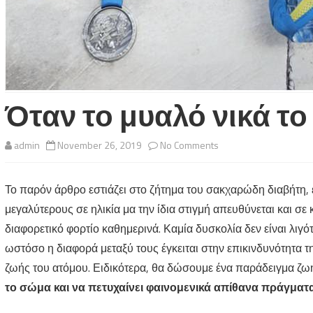
Όταν το μυαλό νικά το
on
admin
November 26, 2019
No Comments
Όταν
Το παρόν άρθρο εστιάζει στο ζήτημα του σακχαρώδη διαβήτη, 
το
μεγαλύτερους σε ηλικία μα την ίδια στιγμή απευθύνεται και σ
μυαλό
διαφορετικό φορτίο καθημερινά. Καμία δυσκολία δεν είναι λιγ
νικά
ωστόσο η διαφορά μεταξύ τους έγκειται στην επικινδυνότητα τη
ζωής του ατόμου. Ειδικότερα, θα δώσουμε ένα παράδειγμα ζω
το
το σώμα και να πετυχαίνει φαινομενικά απίθανα πράγματα
Διαβήτη