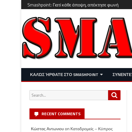
Smashpoint: Γιατί κάθε άποψη, απέκτησε φωνή
ΚΑΛΏΣ ΉΡΘΑΤΕ ΣΤΟ SMASHPOINT
ΣΥΝΕΝΤΕ
ΕΠΙΚΑΙΡΌΤΗΤΑ
ΑΠΌΨΕΙΣ
Search
Search
ΔΙΑΣΚΈΔΑΣΗ – LIFESTYLE
for:
RECENT COMMENTS
Κώστας Αντωνιου
on
Καταδρομείς – Κύπρος