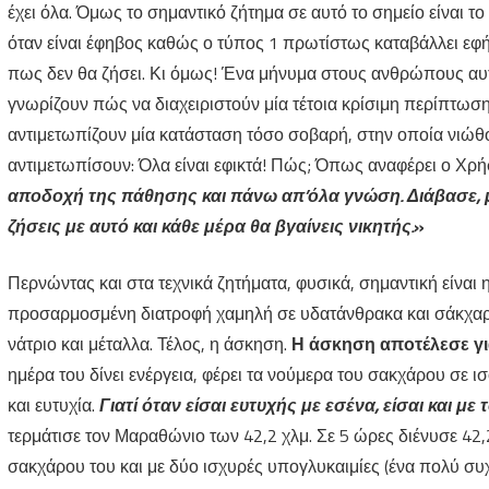
έχει όλα. Όμως το σημαντικό ζήτημα σε αυτό το σημείο είναι 
όταν είναι έφηβος καθώς ο τύπος 1 πρωτίστως καταβάλλει εφήβ
πως δεν θα ζήσει. Κι όμως! Ένα μήνυμα στους ανθρώπους αυτο
γνωρίζουν πώς να διαχειριστούν μία τέτοια κρίσιμη περίπτωσ
αντιμετωπίζουν μία κατάσταση τόσο σοβαρή, στην οποία νιώθ
αντιμετωπίσουν: Όλα είναι εφικτά! Πώς; Όπως αναφέρει ο Χρή
αποδοχή της πάθησης και πάνω απ’όλα γνώση. Διάβασε, μά
ζήσεις με αυτό και κάθε μέρα θα βγαίνεις νικητής.
»
Περνώντας και στα τεχνικά ζητήματα, φυσικά, σημαντική είνα
προσαρμοσμένη διατροφή χαμηλή σε υδατάνθρακα και σάκχαρα 
νάτριο και μέταλλα. Τέλος, η άσκηση.
Η άσκηση αποτέλεσε για
ημέρα του δίνει ενέργεια, φέρει τα νούμερα του σακχάρου σε 
και ευτυχία.
Γιατί όταν είσαι ευτυχής με εσένα, είσαι και με
τερμάτισε τον Μαραθώνιο των 42,2 χλμ. Σε 5 ώρες διένυσε 42,2
σακχάρου του και με δύο ισχυρές υπογλυκαιμίες (ένα πολύ συχ