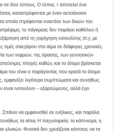
αι σε δύο τύπους. Ο τύπος 1 αποτελεί ένα
έατος καταστρέφονται με έναν αυτοάνοσο
α οποία στρέφονται εναντίον των δικών του
αστρέψιμη, το πάγκρεας δεν παράγει καθόλου ή
εξάρτηση από τη χορήγηση ινσουλίνης (π.χ. με
ις τιμές σακχάρου στο αίμα σε διάφορες χρονικές
ργία των νεφρών, της όρασης, των γεννητικών
πεύσιμες πληγές καθώς και το άτομο βρίσκεται
αίμα του είναι ο παράγοντας που κρατά το άτομο
ος, εμφανίζει λιγότερα συμπτώματα και συνήθως
 είναι ινσουλινο – εξαρτώμενος, αλλά έχει
. Σπάνιο να εμφανισθεί σε ενήλικες, και παρόλα
 συνήθως τα αίτια; Η παχυσαρκία, το κάπνισμα, η
 γλυκών. Φυσικά δεν χρειάζεται κάποιος να τα