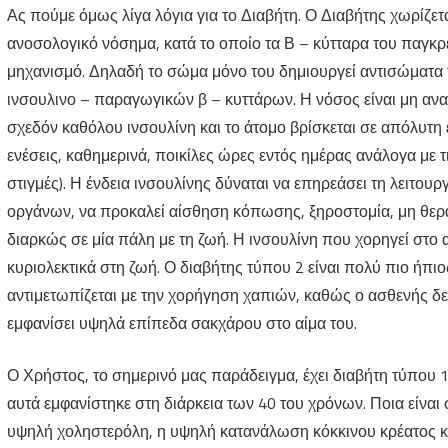
Ας πούμε όμως λίγα λόγια για το Διαβήτη. Ο Διαβήτης χωρίζετ
ανοσολογικό νόσημα, κατά το οποίο τα Β – κύτταρα του παγκρ
μηχανισμό. Δηλαδή το σώμα μόνο του δημιουργεί αντισώματα τ
ινσουλινο – παραγωγικών β – κυττάρων. Η νόσος είναι μη αν
σχεδόν καθόλου ινσουλίνη και το άτομο βρίσκεται σε απόλυτη 
ενέσεις, καθημερινά, ποικίλες ώρες εντός ημέρας ανάλογα με τ
στιγμές). Η ένδεια ινσουλίνης δύναται να επηρεάσει τη λειτου
οργάνων, να προκαλεί αίσθηση κόπωσης, ξηροστομία, μη θερα
διαρκώς σε μία πάλη με τη ζωή. Η ινσουλίνη που χορηγεί στο 
κυριολεκτικά στη ζωή. Ο διαβήτης τύπου 2 είναι πολύ πιο ήπι
αντιμετωπίζεται με την χορήγηση χαπιών, καθώς ο ασθενής δεν
εμφανίσει υψηλά επίπεδα σακχάρου στο αίμα του.
Ο Χρήστος, το σημερινό μας παράδειγμα, έχει διαβήτη τύπου 1
αυτά εμφανίστηκε στη διάρκεια των 40 του χρόνων. Ποια είναι
υψηλή χοληστερόλη, η υψηλή κατανάλωση κόκκινου κρέατος και