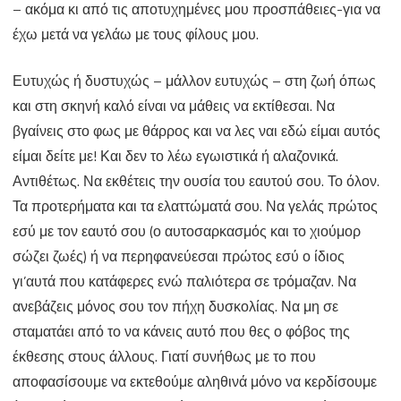
– ακόμα κι από τις αποτυχημένες μου προσπάθειες-για να
έχω μετά να γελάω με τους φίλους μου.
Ευτυχώς ή δυστυχώς – μάλλον ευτυχώς – στη ζωή όπως
και στη σκηνή καλό είναι να μάθεις να εκτίθεσαι. Να
βγαίνεις στο φως με θάρρος και να λες ναι εδώ είμαι αυτός
είμαι δείτε με! Και δεν το λέω εγωιστικά ή αλαζονικά.
Αντιθέτως. Να εκθέτεις την ουσία του εαυτού σου. Το όλον.
Τα προτερήματα και τα ελαττώματά σου. Να γελάς πρώτος
εσύ με τον εαυτό σου (ο αυτοσαρκασμός και το χιούμορ
σώζει ζωές) ή να περηφανεύεσαι πρώτος εσύ ο ίδιος
γι’αυτά που κατάφερες ενώ παλιότερα σε τρόμαζαν. Να
ανεβάζεις μόνος σου τον πήχη δυσκολίας. Να μη σε
σταματάει από το να κάνεις αυτό που θες ο φόβος της
έκθεσης στους άλλους. Γιατί συνήθως με το που
αποφασίσουμε να εκτεθούμε αληθινά μόνο να κερδίσουμε