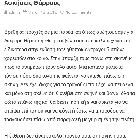
Aσκήσεις Θάρρους
on
admin
March 13, 2018
No Comments
Aσκήσεις
Βρέθηκα προχτές σε μια παρέα και όπως συζητούσαμε για
Θάρρους
διάφορα θέματα ήρθε η κουβέντα και στα καλλιτεχνικά και
ειδικότερα στην έκθεση των ηθοποιών/τραγουδιστών/
χορευτών στο κοινό. Στην ύπαρξή τους πάνω στη σκηνή κ
πως το αντιμετωπίζουν όλο αυτό. Μια κοπέλα μάλιστα
τόνισε πόσο δύσκολο της φαίνεται να εκτεθεί πάνω στη
σκηνή. Δεν έχει άγχος για το τραγούδι που έχει να πει αλλά
και μόνο στη σκέψη ότι θ’ανέβει στη σκηνή και θα’ναι όλα τα
φώτα επάνω της και θα δεχτεί κριτική είναι αρκετά για να
στρίψει επί τόπου και να φύγει ή έστω να μπορούσε να
τραγουδήσει πίσω από παραβάν ή με γυρισμένη την πλάτη.
Η έκθεση δεν είναι εύκολο πράγμα ούτε στη σκηνή ούτε