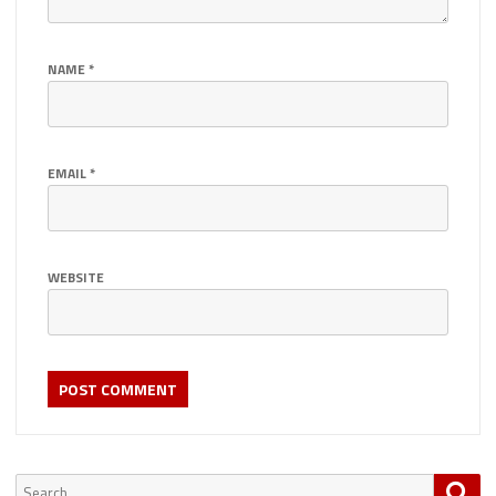
NAME
*
EMAIL
*
WEBSITE
Search
Sea