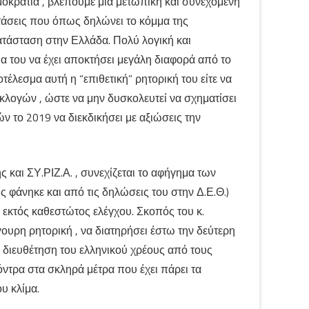
οκρατία , βλέπουμε μια μετωπική και συνεχόμενη
τάσεις που όπως δηλώνει το κόμμα της
ατάσταση στην Ελλάδα. Πολύ λογική και
α του να έχει αποκτήσει μεγάλη διαφορά από το
έλεσμα αυτή η “επιθετική” ρητορική του είτε να
κλογών , ώστε να μην δυσκολευτεί να σχηματίσει
ν το 2019 να διεκδικήσει με αξιώσεις την
και ΣΥ.ΡΙΖ.Α. , συνεχίζεται το αφήγημα των
άνηκε και από τις δηλώσεις του στην Δ.Ε.Θ.)
 εκτός καθεστώτος ελέγχου. Σκοπός του κ.
γουρη ρητορική , να διατηρήσει έστω την δεύτερη
ή διευθέτηση του ελληνικού χρέους από τους
όντρα στα σκληρά μέτρα που έχει πάρει τα
υ κλίμα.