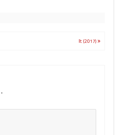
Ιt (2017)
d
*