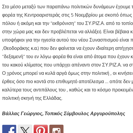
Στο μέσο μεταξύ των παραπάνω πολιτικών δυνάμεων έχουμε τις 
φορέα της Κεντροαριστεράς στις 5 Νοεμβρίου με σκοπό όπως φ
πόλου ή ακόμη και την “εκθρόνιση” του ΣΥ.ΡΙΖ.Α. από το τοπίο
στην χώρα μας και δεν προβλέπεται να αλλάξει). Είναι βέβαια κ
υποψήφιοι για την ηγεσία αυτού του νέου Συνασπισμού είναι 
,Θεοδοράκης κ.α.) που δεν φαίνεται να έχουν ιδιαίτερη απήχη
“δεξαμενή” του εν λόγω φορέα θα είναι από άτομα που έχουν
του κακού κλίματος που υπάρχει απέναντι στον ΣΥ.ΡΙΖ.Α. να 
Ο χρόνος μπορεί να κυλά αργά όμως στην πολιτική , οι κινήσε
έρθεις όσο πιο κοντά στο επιθυμητό αποτέλεσμα … οπότε δεν μ
καλύτερα τους αντιπάλους του , καθώς και το κόσμο προκειμ
πολιτική σκηνή της Ελλάδας.
Βάλλας Γεώργιος, Τοπικός Σύμβουλος Αργυρούπολης