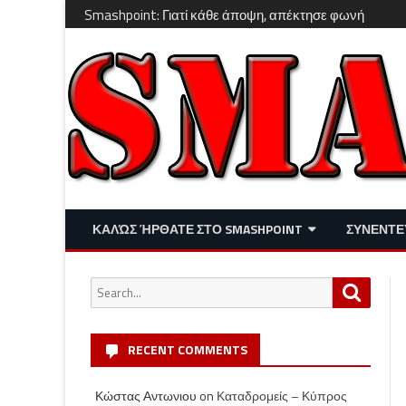
Smashpoint: Γιατί κάθε άποψη, απέκτησε φωνή
ΚΑΛΏΣ ΉΡΘΑΤΕ ΣΤΟ SMASHPOINT
ΣΥΝΕΝΤΕ
ΕΠΙΚΑΙΡΌΤΗΤΑ
ΑΠΌΨΕΙΣ
Search
Search
ΔΙΑΣΚΈΔΑΣΗ – LIFESTYLE
for:
RECENT COMMENTS
Κώστας Αντωνιου
on
Καταδρομείς – Κύπρος