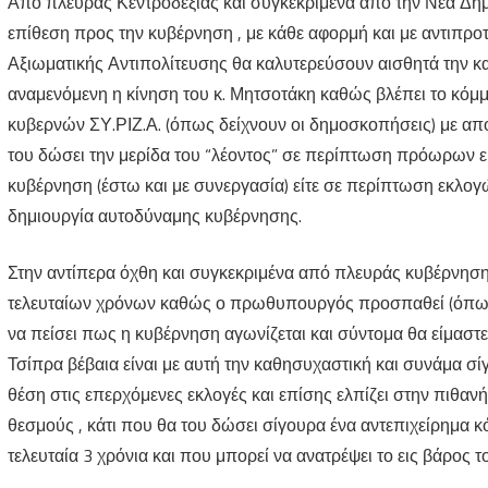
Από πλευράς Κεντροδεξιάς και συγκεκριμένα από την Νέα Δημ
επίθεση προς την κυβέρνηση , με κάθε αφορμή και με αντιπρο
Αξιωματικής Αντιπολίτευσης θα καλυτερεύσουν αισθητά την κ
αναμενόμενη η κίνηση του κ. Μητσοτάκη καθώς βλέπει το κόμμ
κυβερνών ΣΥ.ΡΙΖ.Α. (όπως δείχνουν οι δημοσκοπήσεις) με αποτ
του δώσει την μερίδα του “λέοντος” σε περίπτωση πρόωρων ε
κυβέρνηση (έστω και με συνεργασία) είτε σε περίπτωση εκλογώ
δημιουργία αυτοδύναμης κυβέρνησης.
Στην αντίπερα όχθη και συγκεκριμένα από πλευράς κυβέρνησης 
τελευταίων χρόνων καθώς ο πρωθυπουργός προσπαθεί (όπως φ
να πείσει πως η κυβέρνηση αγωνίζεται και σύντομα θα είμαστε
Τσίπρα βέβαια είναι με αυτή την καθησυχαστική και συνάμα σί
θέση στις επερχόμενες εκλογές και επίσης ελπίζει στην πιθαν
θεσμούς , κάτι που θα του δώσει σίγουρα ένα αντεπιχείρημα κ
τελευταία 3 χρόνια και που μπορεί να ανατρέψει το εις βάρος το