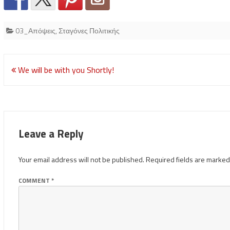
03_Απόψεις
,
Σταγόνες Πολιτικής
Post
We will be with you Shortly!
navigation
Leave a Reply
Your email address will not be published.
Required fields are marke
COMMENT
*